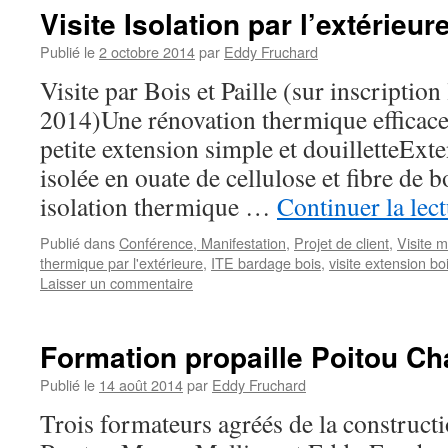
Visite Isolation par l’extérieur
Publié le
2 octobre 2014
par
Eddy Fruchard
Visite par Bois et Paille (sur inscription
2014)Une rénovation thermique efficace e
petite extension simple et douilletteExt
isolée en ouate de cellulose et fibre de b
isolation thermique …
Continuer la lec
Publié dans
Conférence, Manifestation
,
Projet de client
,
Visite 
thermique par l'extérieure
,
ITE bardage bois
,
visite extension bo
Laisser un commentaire
Formation propaille Poitou Ch
Publié le
14 août 2014
par
Eddy Fruchard
Trois formateurs agréés de la construct