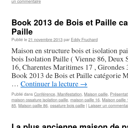
un commentaire
Book 2013 de Bois et Paille c
Paille
Publié le
21 novembre 2013
par
Eddy Fruchard
Maison en structure bois et isolation pa
bois Isolation Paille ( Vienne 86, Deux 
16, Charentes Maritimes 17 , Girondes
Book 2013 de Bois et Paille catégorie M
…
Continuer la lecture
→
Publié dans
Conférence, Manifestation
,
Maison paille
,
Présentat
maison ossature isolation paille
,
maison paille 16
,
Maison paille 
85
,
Maison paille 86
,
ossature bois paille
|
Laisser un commenta
La plus ancienne maison de pa