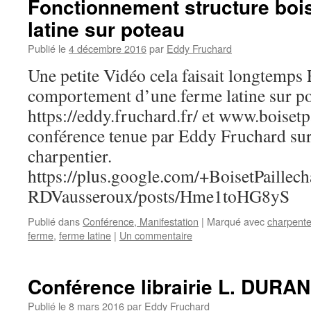
Fonctionnement structure boi
latine sur poteau
Publié le
4 décembre 2016
par
Eddy Fruchard
Une petite Vidéo cela faisait longtemps E
comportement d’une ferme latine sur po
https://eddy.fruchard.fr/ et www.boisetp
conférence tenue par Eddy Fruchard sur 
charpentier.
https://plus.google.com/+BoisetPail
RDVausseroux/posts/Hme1toHG8yS
Publié dans
Conférence, Manifestation
|
Marqué avec
charpent
ferme
,
ferme latine
|
Un commentaire
Conférence librairie L. DURA
Publié le
8 mars 2016
par
Eddy Fruchard