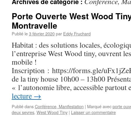
Conférence, Ma
Archives de catégorie :
Porte Ouverte West Wood Tiny
Montravelle
Publié le
3 février 2020
par
Eddy Fruchard
Habitat : des solutions locales, écologi
l’entreprise West Wood tiny, ouvrent les
mobile !
Inscription : https://forms.gle/uFx1
de la tiny house 10h00 – 13h00 Présent
« l’autonomie libre, accessible partout
lecture
→
Publié dans
Conférence, Manifestation
|
Marqué avec
porte ouv
deux sevres
,
West Wood Tiny
|
Laisser un commentaire