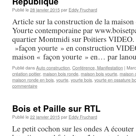
République
Publié le
28 janvier 2015
par
Eddy Fruchard
Article sur la construction de la maison
Yourte contemporaine par www.boisetpa
quartier Montmidi sur Poitiers VIDEO. 
»façon yourte » en construction VIDEO
maison « façon yourte » en… par lanou
Publié dans
Auto construction
,
Conférence, Manifestation
|
Marq
création poitier
,
maison bois ronde
,
maison bois yourte
,
maison o
maison ronde en bois
,
yourte
,
yourte bois
,
yourte en ossature bo
commentaire
Bois et Paille sur RTL
Publié le
22 janvier 2015
par
Eddy Fruchard
Le petit cochon sur les ondes A écouter 