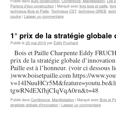
Publié dans
Auto construction
,
Conférence, Manifestation
,
Les p
Parlons d’éco construction
|
Marqué avec
livre bois et paille
,
livr
technique Bois et Paille
,
Technique CST
,
technique GREB
,
tech
poutre
|
Laisser un commentaire
1° prix de la stratégie globale
Publié le
25 mai 2015
par
Eddy Fruchard
Bois et Paille Charpente Eddy FRUCH
prix de la stratégie globale d’innovation
Paille est à l’honneur. (voir ci dessous l
)www.boisetpaille.com https://www.yo
v=14INuuHCr5M&feature=youtu.be&l
tgwRNdEXfhjCIqVqA0rn&t=48
Publié dans
Conférence, Manifestation
|
Marqué avec
Bois et Pa
stratégie globale d'innovation
|
Laisser un commentaire