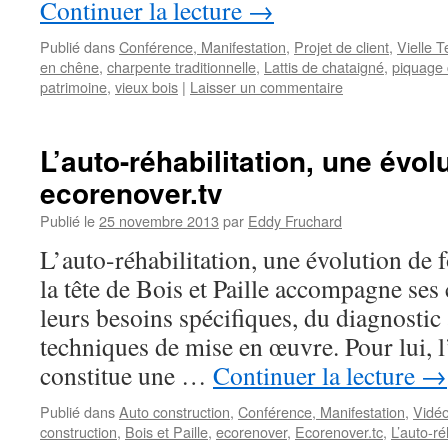
Continuer la lecture
→
Publié dans
Conférence, Manifestation
,
Projet de client
,
Vielle 
en chêne
,
charpente traditionnelle
,
Lattis de chataigné
,
piquage 
patrimoine
,
vieux bois
|
Laisser un commentaire
L’auto-réhabilitation, une évol
ecorenover.tv
Publié le
25 novembre 2013
par
Eddy Fruchard
L’auto-réhabilitation, une évolution de
la tête de Bois et Paille accompagne ses 
leurs besoins spécifiques, du diagnostic
techniques de mise en œuvre. Pour lui, l
constitue une …
Continuer la lecture
→
Publié dans
Auto construction
,
Conférence, Manifestation
,
Vidé
construction
,
Bois et Paille
,
ecorenover
,
Ecorenover.tc
,
L’auto-ré