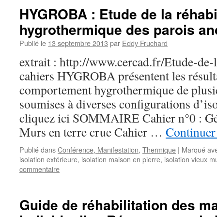
HYGROBA : Etude de la réhabil
hygrothermique des parois an
Publié le
13 septembre 2013
par
Eddy Fruchard
extrait : http://www.cercad.fr/Etude-de-l
cahiers HYGROBA présentent les résult
comportement hygrothermique de plusie
soumises à diverses configurations d’iso
cliquez ici SOMMAIRE Cahier n°0 : Gén
Murs en terre crue Cahier …
Continuer 
Publié dans
Conférence, Manifestation
,
Thermique
|
Marqué av
isolation extérieure
,
isolation maison en pierre
,
isolation vieux m
commentaire
Guide de réhabilitation des m