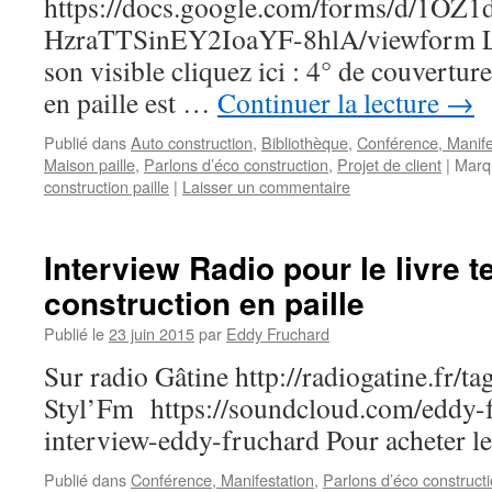
https://docs.google.com/forms/d/1O
HzraTTSinEY2IoaYF-8hlA/viewform Les
son visible cliquez ici : 4° de couvertu
en paille est …
Continuer la lecture
→
Publié dans
Auto construction
,
Bibliothèque
,
Conférence, Manife
Maison paille
,
Parlons d’éco construction
,
Projet de client
|
Marq
construction paille
|
Laisser un commentaire
Interview Radio pour le livre 
construction en paille
Publié le
23 juin 2015
par
Eddy Fruchard
Sur radio Gâtine http://radiogatine.fr/t
Styl’Fm https://soundcloud.com/eddy-f
interview-eddy-fruchard Pour acheter le l
Publié dans
Conférence, Manifestation
,
Parlons d’éco construct