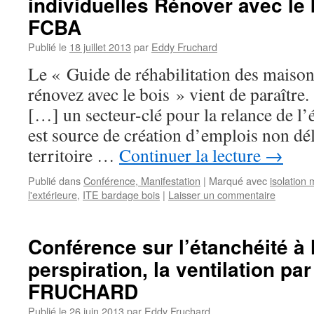
individuelles Rénover avec le 
FCBA
Publié le
18 juillet 2013
par
Eddy Fruchard
Le « Guide de réhabilitation des maison
rénovez avec le bois » vient de paraître.
[…] un secteur-clé pour la relance de l’
est source de création d’emplois non dél
territoire …
Continuer la lecture
→
Publié dans
Conférence, Manifestation
|
Marqué avec
isolation 
l'extérieure
,
ITE bardage bois
|
Laisser un commentaire
Conférence sur l’étanchéité à l’
perspiration, la ventilation pa
FRUCHARD
Publié le
26 juin 2013
par
Eddy Fruchard