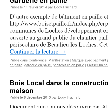
Garderie en paille
Publié le
14 février 2014
par
Eddy Fruchard
D’autre exemple de bâtiment en paille et
http://www.boisetpaille.fr/index.php/e
communes de Loches développement org
ouverte au grand public du chantier paill
périscolaire de Beaulieu lès Loches. Cet
Continuer la lecture
→
Publié dans
Conférence, Manifestation
|
Marqué avec
batiment p
en paille
,
garderie en paille
,
periscolaire en paille
|
Laisser un c
Bois Local dans la construction
maison
Publié le
8 décembre 2013
par
Eddy Fruchard
Document que j’ai pus découvrir par Alt