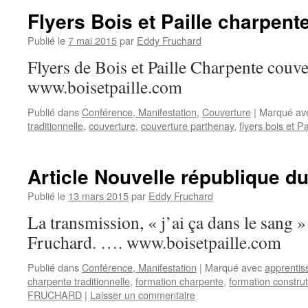
Flyers Bois et Paille charpent
Publié le
7 mai 2015
par
Eddy Fruchard
Flyers de Bois et Paille Charpente couve
www.boisetpaille.com
Publié dans
Conférence, Manifestation
,
Couverture
|
Marqué av
traditionnelle
,
couverture
,
couverture parthenay
,
flyers bois et Pa
Article Nouvelle république d
Publié le
13 mars 2015
par
Eddy Fruchard
La transmission, « j’ai ça dans le sang 
Fruchard. …. www.boisetpaille.com
Publié dans
Conférence, Manifestation
|
Marqué avec
apprentis
charpente traditionnelle
,
formation charpente
,
formation construt
FRUCHARD
|
Laisser un commentaire