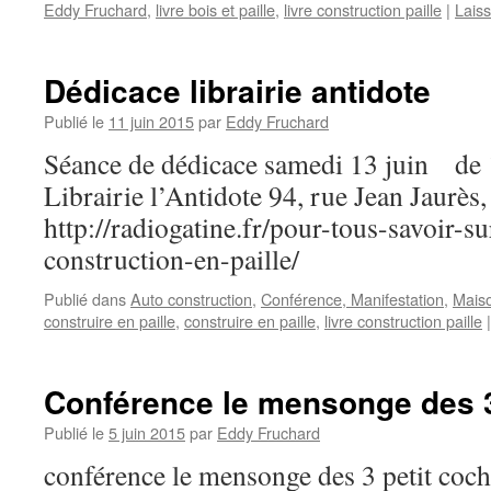
Eddy Fruchard
,
livre bois et paille
,
livre construction paille
|
Lais
Dédicace librairie antidote
Publié le
11 juin 2015
par
Eddy Fruchard
Séance de dédicace samedi 13 juin de
Librairie l’Antidote 94, rue Jean Jaurè
http://radiogatine.fr/pour-tous-savoir-s
construction-en-paille/
Publié dans
Auto construction
,
Conférence, Manifestation
,
Maiso
construire en paille
,
construire en paille
,
livre construction paille
|
Conférence le mensonge des 3
Publié le
5 juin 2015
par
Eddy Fruchard
conférence le mensonge des 3 petit coc