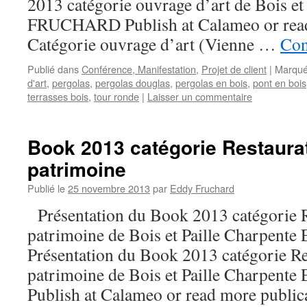
2013 catégorie ouvrage d’art de Bois et
FRUCHARD Publish at Calameo or read
Catégorie ouvrage d’art (Vienne …
Con
Publié dans
Conférence, Manifestation
,
Projet de client
|
Marqué
d'art
,
pergolas
,
pergolas douglas
,
pergolas en bois
,
pont en bois
terrasses bois
,
tour ronde
|
Laisser un commentaire
Book 2013 catégorie Restaura
patrimoine
Publié le
25 novembre 2013
par
Eddy Fruchard
Présentation du Book 2013 catégorie R
patrimoine de Bois et Paille Charpe
Présentation du Book 2013 catégorie Re
patrimoine de Bois et Paille Charpe
Publish at Calameo or read more publi