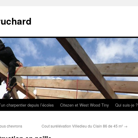
ruchard
’un charpentier depuis l’écoles
Citezen et West Wood Tiny
Qui suis-je ?
 sous chevrons
Cout surélévation Villedieu du Clain 86 de 45 m²
→