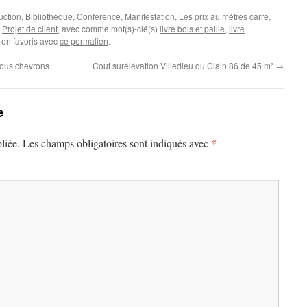
uction
,
Bibliothèque
,
Conférence, Manifestation
,
Les prix au métres carre
,
,
Projet de client
, avec comme mot(s)-clé(s)
livre bois et paille
,
livre
 en favoris avec
ce permalien
.
 sous chevrons
Cout surélévation Villedieu du Clain 86 de 45 m²
→
e
*
liée.
Les champs obligatoires sont indiqués avec