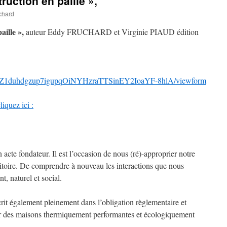
uction en paille »,
chard
aille »,
auteur Eddy FRUCHARD et Virginie PIAUD édition
d/1OZ1duhdgzup7igupqOiNYHzraTTSinEY2IoaYF-8hlA/viewform
liquez ici :
 acte fondateur. Il est l’occasion de nous (ré)-approprier notre
ritoire. De comprendre à nouveau les interactions que nous
, naturel et social.
crit également pleinement dans l’obligation règlementaire et
iser des maisons thermiquement performantes et écologiquement