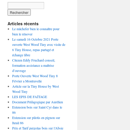
Articles récents
Le mâchefer bien le connaître pour
bien le rénover
Le samedi 16 Octobre 2021 Porte
ouverte West Wood Tiny avec visite de
6 Tiny House, repas partagé et
échange libre
Citezen Eddy Fruchard conseil,
formation assistance a maîtrise
d’ouvrage
Porte Ouverte West Wood Tiny 8
Février a Montravelle
Article sur la Tiny House by West
Wood Tiny
LES EPIS DE FAÎTAGE
Document Pédagogique par Aurélien
Extension bois sur Saint Cyr dans le
86
Extension sur pilotis en pignon sur
Iteuil 86
Prix et Tarif pergolas bois sur l’Absie