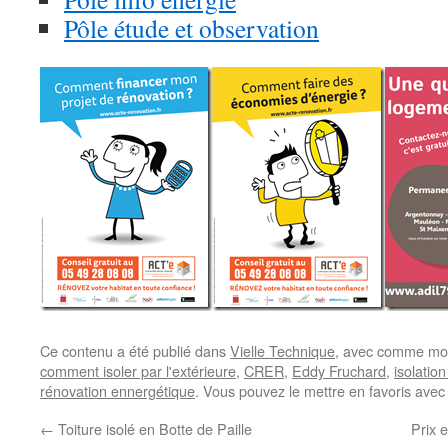
Pôle étude et observation
Ce contenu a été publié dans
Vielle Technique
, avec comme mot
comment isoler par l'extérieure
,
CRER
,
Eddy Fruchard
,
isolation
rénovation ennergétique
. Vous pouvez le mettre en favoris ave
←
Toiture isolé en Botte de Paille
Prix e