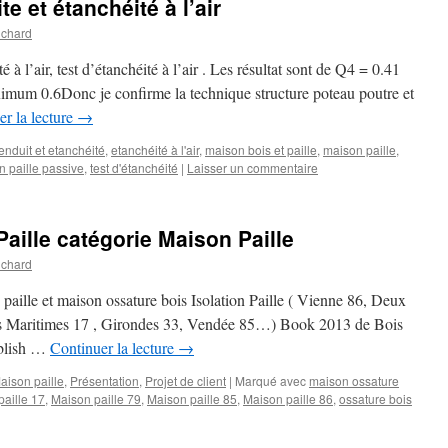
e et étanchéité à l’air
uchard
 à l’air, test d’étanchéité à l’air . Les résultat sont de Q4 = 0.41
m 0.6Donc je confirme la technique structure poteau poutre et
er la lecture
→
enduit et etanchéité
,
etanchéité à l'air
,
maison bois et paille
,
maison paille
,
 paille passive
,
test d'étanchéité
|
Laisser un commentaire
aille catégorie Maison Paille
uchard
n paille et maison ossature bois Isolation Paille ( Vienne 86, Deux
es Maritimes 17 , Girondes 33, Vendée 85…) Book 2013 de Bois
ublish …
Continuer la lecture
→
aison paille
,
Présentation
,
Projet de client
|
Marqué avec
maison ossature
aille 17
,
Maison paille 79
,
Maison paille 85
,
Maison paille 86
,
ossature bois