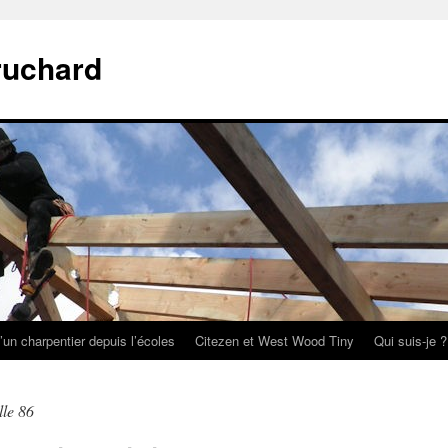
ruchard
’un charpentier depuis l’écoles
Citezen et West Wood Tiny
Qui suis-je ?
lle 86