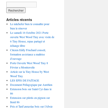
Articles récents
Le mâchefer bien le connaître pour
bien le rénover
Le samedi 16 Octobre 2021 Porte
ouverte West Wood Tiny avec visite de
6 Tiny House, repas partagé et
échange libre
Citezen Eddy Fruchard conseil,
formation assistance a maîtrise
d’ouvrage
Porte Ouverte West Wood Tiny 8
Février a Montravelle
Article sur la Tiny House by West
Wood Tiny
LES EPIS DE FAÎTAGE
Document Pédagogique par Aurélien
Extension bois sur Saint Cyr dans le
86
Extension sur pilotis en pignon sur
Iteuil 86
Prix et Tarif pergolas bois sur l’Absie