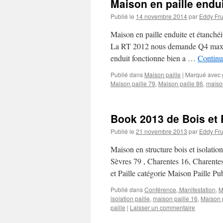
Maison en paille enduit
Publié le
14 novembre 2014
par
Eddy Fr
Maison en paille enduite et étanchéité
La RT 2012 nous demande Q4 maximu
enduit fonctionne bien a …
Continu
Publié dans
Maison paille
|
Marqué avec
Maison paille 79
,
Maison paille 86
,
maison
Book 2013 de Bois et P
Publié le
21 novembre 2013
par
Eddy Fr
Maison en structure bois et isolatio
Sèvres 79 , Charentes 16, Charent
et Paille catégorie Maison Paille P
Publié dans
Conférence, Manifestation
,
M
isolation paille
,
maison paille 16
,
Maison p
paille
|
Laisser un commentaire