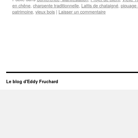
en chêne
,
charpente traditionnelle
,
Lattis de chataigné
,
piquage 
patrimoine
,
vieux bois
|
Laisser un commentaire
Le blog d'Eddy Fruchard