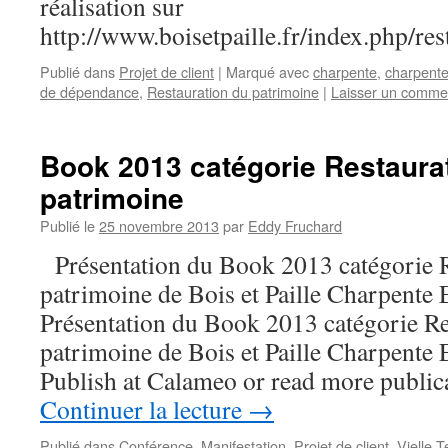
réalisation sur
http://www.boisetpaille.fr/index.php/res
Publié dans
Projet de client
|
Marqué avec
charpente
,
charpent
de dépendance
,
Restauration du patrimoine
|
Laisser un comme
Book 2013 catégorie Restaura
patrimoine
Publié le
25 novembre 2013
par
Eddy Fruchard
Présentation du Book 2013 catégorie R
patrimoine de Bois et Paille Charpe
Présentation du Book 2013 catégorie Re
patrimoine de Bois et Paille Charpe
Publish at Calameo or read more publi
Continuer la lecture
→
Publié dans
Conférence, Manifestation
,
Projet de client
,
Vielle 