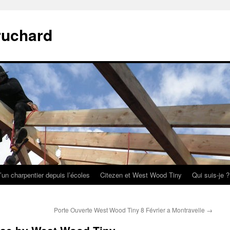
ruchard
’un charpentier depuis l’écoles
Citezen et West Wood Tiny
Qui suis-je ?
Porte Ouverte West Wood Tiny 8 Février a Montravelle
→