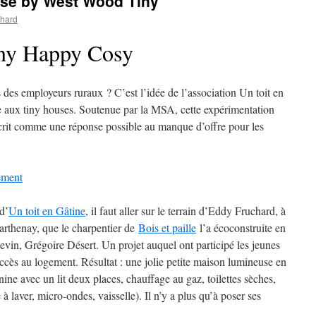
ouse by West Wood Tiny
chard
iny Happy Cosy
 des employeurs ruraux ? C’est l’idée de l’association Un toit en
e aux tiny houses. Soutenue par la MSA, cette expérimentation
scrit comme une réponse possible au manque d’offre pour les
ment
d’
Un toit en Gâtine
, il faut aller sur le terrain d’Eddy Fruchard, à
arthenay, que le charpentier de
Bois et paille
l’a écoconstruite en
tevin, Grégoire Désert. Un projet auquel ont participé les jeunes
accès au logement. Résultat : une jolie petite maison lumineuse en
ine avec un lit deux places, chauffage au gaz, toilettes sèches,
laver, micro-ondes, vaisselle). Il n’y a plus qu’à poser ses