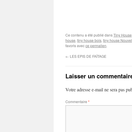
Ce contenu a été publié dans
Tiny House
house
,
tiny house bois
,
tiny house Nouvel
favoris avec
ce permalien
.
←
LES EPIS DE FAÎTAGE
Laisser un commentair
Votre adresse e-mail ne sera pas pub
Commentaire
*