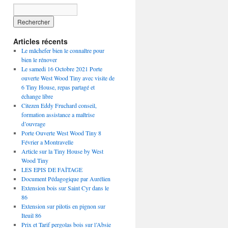
Articles récents
Le mâchefer bien le connaître pour
bien le rénover
Le samedi 16 Octobre 2021 Porte
ouverte West Wood Tiny avec visite de
6 Tiny House, repas partagé et
échange libre
Citezen Eddy Fruchard conseil,
formation assistance a maîtrise
d’ouvrage
Porte Ouverte West Wood Tiny 8
Février a Montravelle
Article sur la Tiny House by West
Wood Tiny
LES EPIS DE FAÎTAGE
Document Pédagogique par Aurélien
Extension bois sur Saint Cyr dans le
86
Extension sur pilotis en pignon sur
Iteuil 86
Prix et Tarif pergolas bois sur l’Absie