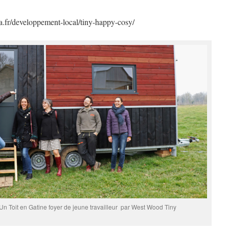
sa.fr/developpement-local/tiny-happy-cosy/
Un Toit en Gatine foyer de jeune travailleur par West Wood Tiny