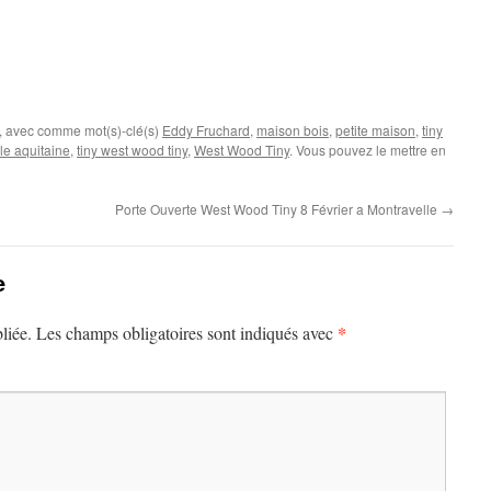
, avec comme mot(s)-clé(s)
Eddy Fruchard
,
maison bois
,
petite maison
,
tiny
le aquitaine
,
tiny west wood tiny
,
West Wood Tiny
. Vous pouvez le mettre en
Porte Ouverte West Wood Tiny 8 Février a Montravelle
→
e
*
liée.
Les champs obligatoires sont indiqués avec