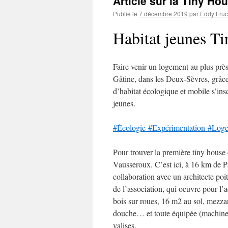
Article sur la Tiny H
Publié le
7 décembre 2019
par
Eddy Fru
Habitat jeunes T
Faire venir un logement au plus près
Gâtine, dans les Deux-Sèvres, grâc
d’habitat écologique et mobile s’in
jeunes.
#Écologie
#Expérimentation
#Loge
Pour trouver la première tiny house 
Vausseroux. C’est ici, à 16 km de P
collaboration avec un architecte poi
de l’association, qui oeuvre pour l’
bois sur roues, 16 m2 au sol, mezzan
douche… et toute équipée (machine à 
valises.