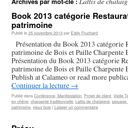
Lattis de chatai
Archives par mot-clé :
Book 2013 catégorie Restaura
patrimoine
Publié le
25 novembre 2013
par
Eddy Fruchard
Présentation du Book 2013 catégorie R
patrimoine de Bois et Paille Charpe
Présentation du Book 2013 catégorie Re
patrimoine de Bois et Paille Charpe
Publish at Calameo or read more publi
Continuer la lecture
→
Publié dans
Conférence, Manifestation
,
Projet de client
,
Vielle 
en chêne
,
charpente traditionnelle
,
Lattis de chataigné
,
piquage 
patrimoine
,
vieux bois
|
Laisser un commentaire