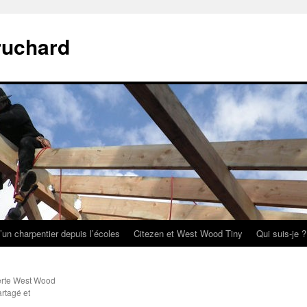
ruchard
’un charpentier depuis l’écoles
Citezen et West Wood Tiny
Qui suis-je ?
erte West Wood
artagé et