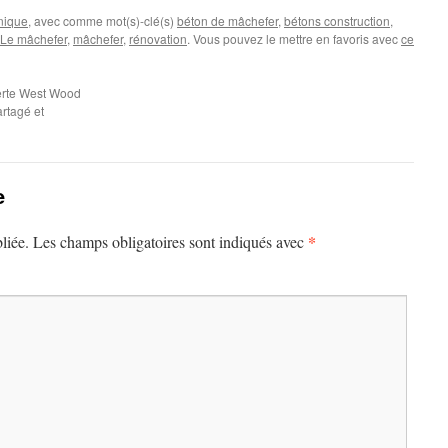
nique
, avec comme mot(s)-clé(s)
béton de mâchefer
,
bétons construction
,
Le mâchefer
,
mâchefer
,
rénovation
. Vous pouvez le mettre en favoris avec
ce
erte West Wood
artagé et
e
*
liée.
Les champs obligatoires sont indiqués avec