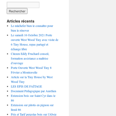
Articles récents
Le mâchefer bien le connaître pour
bien le rénover
Le samedi 16 Octobre 2021 Porte
ouverte West Wood Tiny avec visite de
6 Tiny House, repas partagé et
échange libre
Citezen Eddy Fruchard conseil,
formation assistance a maîtrise
d’ouvrage
Porte Ouverte West Wood Tiny 8
Février a Montravelle
Article sur la Tiny House by West
Wood Tiny
LES EPIS DE FAÎTAGE
Document Pédagogique par Aurélien
Extension bois sur Saint Cyr dans le
86
Extension sur pilotis en pignon sur
Iteuil 86
Prix et Tarif pergolas bois sur l’Absie