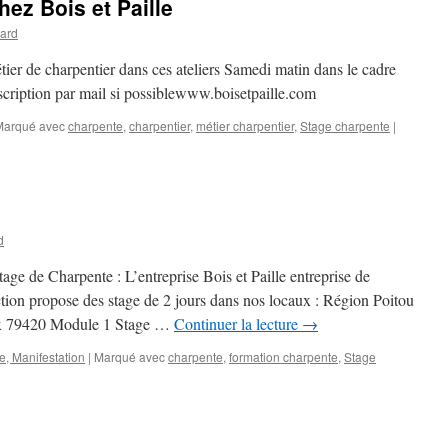
ez Bois et Paille
ard
étier de charpentier dans ces ateliers Samedi matin dans le cadre
scription par mail si possiblewww.boisetpaille.com
Marqué avec
charpente
,
charpentier
,
métier charpentier
,
Stage charpente
|
d
tage de Charpente : L’entreprise Bois et Paille entreprise de
ction propose des stage de 2 jours dans nos locaux : Région Poitou
ux 79420 Module 1 Stage …
Continuer la lecture
→
, Manifestation
|
Marqué avec
charpente
,
formation charpente
,
Stage