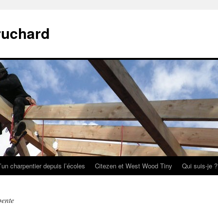
ruchard
’un charpentier depuis l’écoles
Citezen et West Wood Tiny
Qui suis-je ?
pente