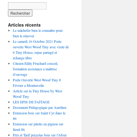
Articles récents
Le mâchefer bien le connaître pour
bien le rénover
Le samedi 16 Octobre 2021 Porte
ouverte West Wood Tiny avec visite de
6 Tiny House, repas partagé et
échange libre
Citezen Eddy Fruchard conseil,
formation assistance a maîtrise
d’ouvrage
Porte Ouverte West Wood Tiny 8
Février a Montravelle
Article sur la Tiny House by West
Wood Tiny
LES EPIS DE FAÎTAGE
Document Pédagogique par Aurélien
Extension bois sur Saint Cyr dans le
86
Extension sur pilotis en pignon sur
Iteuil 86
Prix et Tarif pergolas bois sur l’Absie