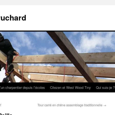
ruchard
’un charpentier depuis l’écoles
Citezen et West Wood Tiny
Qui suis-je ?
f
Tour carré en chêne assemblage traditionnelle
→