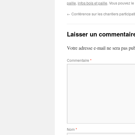
paille
,
infos bois et paille
. Vous pouvez le
←
Conférence sur les chantiers participati
Laisser un commentair
Votre adresse e-mail ne sera pas pub
Commentaire
*
Nom
*