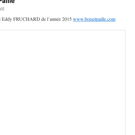
aille
ard
pente Eddy FRUCHARD de l’année 2015
www.boisetpaille.com