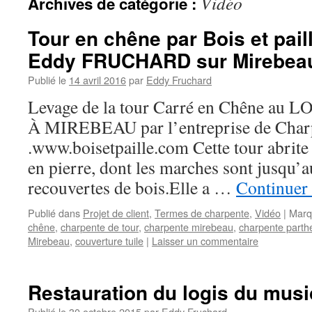
Vidéo
Archives de catégorie :
Tour en chêne par Bois et pai
Eddy FRUCHARD sur Mirebea
Publié le
14 avril 2016
par
Eddy Fruchard
Levage de la tour Carré en Chêne a
À MIREBEAU par l’entreprise de Charpe
.www.boisetpaille.com Cette tour abrite 
en pierre, dont les marches sont jusqu’a
recouvertes de bois.Elle a …
Continuer 
Publié dans
Projet de client
,
Termes de charpente
,
Vidéo
|
Marq
chêne
,
charpente de tour
,
charpente mirebeau
,
charpente parth
Mirebeau
,
couverture tuile
|
Laisser un commentaire
Restauration du logis du musi
Publié le
30 octobre 2015
par
Eddy Fruchard