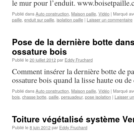
le mur pour l’enduit. www.boisetpaille
Publié dans
Auto construction
,
Maison paille
,
Vidéo
|
Marqué av
paille
,
enduit sur paille
,
isolation paille
|
Laisser un commentaire
Pose de la dernière botte dan
ossature bois
Publié le
20 juillet 2012
par
Eddy Fruchard
Comment insérer la dernière botte de pa
ossature bois quand la lisse haute ou de
Publié dans
Auto construction
,
Maison paille
,
Vidéo
|
Marqué av
bois
,
chasse botte
,
paille
,
persuadeur
,
pose isolation
|
Laisser u
Toiture végétalisé système Ve
Publié le
8 juin 2012
par
Eddy Fruchard