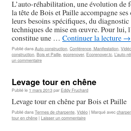
L’auto-réhabilitation, une évolution de
la tête de Bois et Paille accompagne ses 
leurs besoins spécifiques, du diagnostic
techniques de mise en œuvre. Pour lui, l
constitue une …
Continuer la lecture
→
Publié dans
Auto construction
,
Conférence, Manifestation
,
Vidé
construction
,
Bois et Paille
,
ecorenover
,
Ecorenover.tc
,
L’auto-ré
un commentaire
Levage tour en chêne
Publié le
1 mars 2013
par
Eddy Fruchard
Levage tour en chêne par Bois et Paille
Publié dans
Termes de charpente
,
Vidéo
|
Marqué avec
charpen
tour en chêne
|
Laisser un commentaire