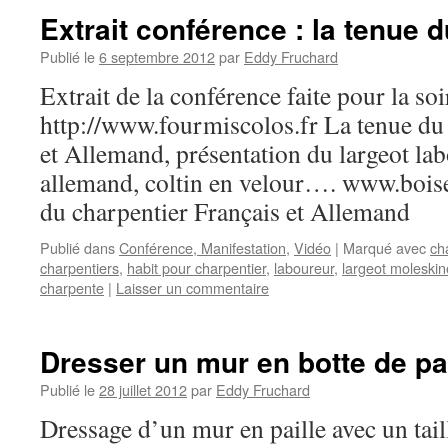
Extrait conférence : la tenue 
Publié le
6 septembre 2012
par
Eddy Fruchard
Extrait de la conférence faite pour la soi
http://www.fourmiscolos.fr La tenue du
et Allemand, présentation du largeot lab
allemand, coltin en velour…. www.boise
du charpentier Français et Allemand
Publié dans
Conférence, Manifestation
,
Vidéo
|
Marqué avec
ch
charpentiers
,
habit pour charpentier
,
laboureur
,
largeot moleskin
charpente
|
Laisser un commentaire
Dresser un mur en botte de pai
Publié le
28 juillet 2012
par
Eddy Fruchard
Dressage d’un mur en paille avec un tail