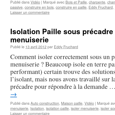
Publié dans
Vidéo
|
Marqué avec
Bois et Paille
,
charpente
,
char
passive
,
construire en bois
,
construire en paille
,
Eddy Fruchard
,
Laisser un commentaire
Isolation Paille sous précadre
menuiserie
Publié le
13 avril 2012
par
Eddy Fruchard
Comment isoler correctement sous un p
menuiserie ? Beaucoup isole en terre pa
performant) certain trouve des solutions
l’isolant, mais nous avons travaillé sur 
précadre pour répondre à la demande 
→
Publié dans
Auto construction
,
Maison paille
,
Vidéo
|
Marqué av
menuiserie
,
Isolation
,
isolation paille
,
isoler menuiserie
,
isoler s
Laisser un commentaire