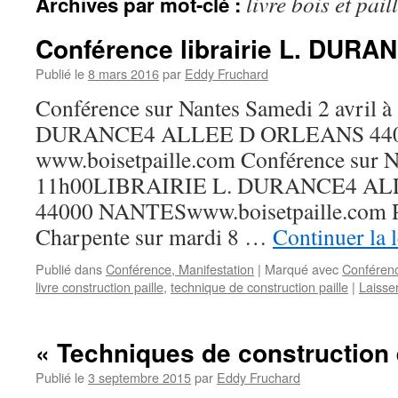
livre bois et pail
Archives par mot-clé :
Conférence librairie L. DURA
Publié le
8 mars 2016
par
Eddy Fruchard
Conférence sur Nantes Samedi 2 avril
DURANCE4 ALLEE D ORLEANS 44
www.boisetpaille.com Conférence sur Na
11h00LIBRAIRIE L. DURANCE4 A
44000 NANTESwww.boisetpaille.com Pos
Charpente sur mardi 8 …
Continuer la 
Publié dans
Conférence, Manifestation
|
Marqué avec
Conféren
livre construction paille
,
technique de construction paille
|
Laisse
« Techniques de construction e
Publié le
3 septembre 2015
par
Eddy Fruchard