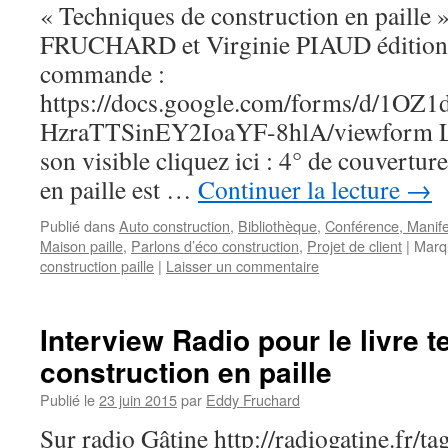
« Techniques de construction en paille 
FRUCHARD et Virginie PIAUD édition E
commande :
https://docs.google.com/forms/d/1O
HzraTTSinEY2IoaYF-8hlA/viewform Les
son visible cliquez ici : 4° de couvertu
en paille est …
Continuer la lecture
→
Publié dans
Auto construction
,
Bibliothèque
,
Conférence, Manife
Maison paille
,
Parlons d’éco construction
,
Projet de client
|
Marq
construction paille
|
Laisser un commentaire
Interview Radio pour le livre 
construction en paille
Publié le
23 juin 2015
par
Eddy Fruchard
Sur radio Gâtine http://radiogatine.fr/t