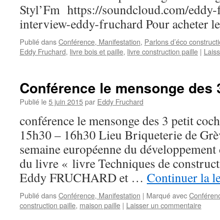
Styl’Fm https://soundcloud.com/eddy-f
interview-eddy-fruchard Pour acheter le l
Publié dans
Conférence, Manifestation
,
Parlons d’éco construct
Eddy Fruchard
,
livre bois et paille
,
livre construction paille
|
Lais
Conférence le mensonge des 3
Publié le
5 juin 2015
par
Eddy Fruchard
conférence le mensonge des 3 petit coc
15h30 – 16h30 Lieu Briqueterie de Grè
semaine européenne du développement 
du livre « livre Techniques de construct
Eddy FRUCHARD et …
Continuer la l
Publié dans
Conférence, Manifestation
|
Marqué avec
Conféren
construction paille
,
maison paille
|
Laisser un commentaire