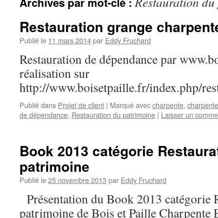
Restauration du
Archives par mot-clé :
Restauration grange charpent
Publié le
11 mars 2014
par
Eddy Fruchard
Restauration de dépendance par www.bo
réalisation sur
http://www.boisetpaille.fr/index.php/res
Publié dans
Projet de client
|
Marqué avec
charpente
,
charpent
de dépendance
,
Restauration du patrimoine
|
Laisser un comme
Book 2013 catégorie Restaura
patrimoine
Publié le
25 novembre 2013
par
Eddy Fruchard
Présentation du Book 2013 catégorie R
patrimoine de Bois et Paille Charpe