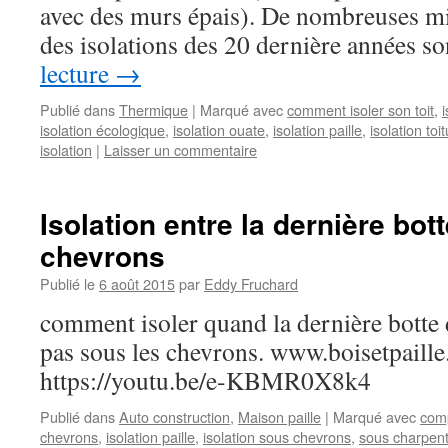
avec des murs épais). De nombreuses mi
des isolations des 20 dernière années 
lecture
→
Publié dans
Thermique
|
Marqué avec
comment isoler son toit
,
isolation écologique
,
isolation ouate
,
isolation paille
,
isolation toi
isolation
|
Laisser un commentaire
Isolation entre la dernière bot
chevrons
Publié le
6 août 2015
par
Eddy Fruchard
comment isoler quand la dernière botte 
pas sous les chevrons. www.boisetpaill
https://youtu.be/e-KBMR0X8k4
Publié dans
Auto construction
,
Maison paille
|
Marqué avec
comp
chevrons
,
isolation paille
,
isolation sous chevrons
,
sous charpen