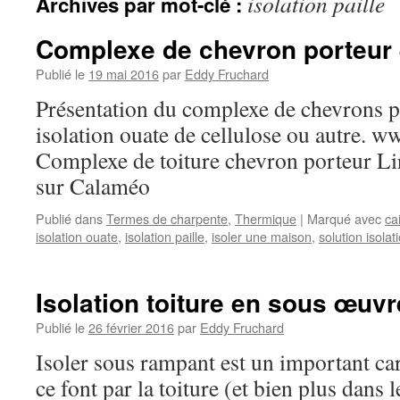
isolation paille
Archives par mot-clé :
Complexe de chevron porteur 
Publié le
19 mai 2016
par
Eddy Fruchard
Présentation du complexe de chevrons p
isolation ouate de cellulose ou autre. w
Complexe de toiture chevron porteur Lir
sur Calaméo
Publié dans
Termes de charpente
,
Thermique
|
Marqué avec
ca
isolation ouate
,
isolation paille
,
isoler une maison
,
solution isolat
Isolation toiture en sous œuvr
Publié le
26 février 2016
par
Eddy Fruchard
Isoler sous rampant est un important ca
ce font par la toiture (et bien plus dans