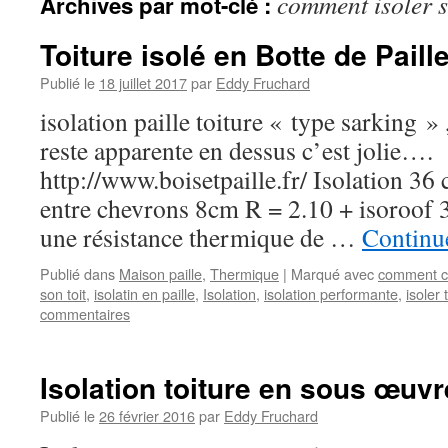
comment isoler s
Archives par mot-clé :
Toiture isolé en Botte de Paill
Publié le
18 juillet 2017
par
Eddy Fruchard
isolation paille toiture « type sarking » 
reste apparente en dessus c’est jolie….
http://www.boisetpaille.fr/ Isolation 36
entre chevrons 8cm R = 2.10 + isoroof
une résistance thermique de …
Continue
Publié dans
Maison paille
,
Thermique
|
Marqué avec
comment co
son toit
,
isolatin en paille
,
Isolation
,
isolation performante
,
isoler 
commentaires
Isolation toiture en sous œuvr
Publié le
26 février 2016
par
Eddy Fruchard