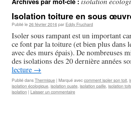
isolation écolog
Archives par mot-clé :
Isolation toiture en sous œuvr
Publié le
26 février 2016
par
Eddy Fruchard
Isoler sous rampant est un important ca
ce font par la toiture (et bien plus dans
avec des murs épais). De nombreuses mi
des isolations des 20 dernière années 
lecture
→
Publié dans
Thermique
|
Marqué avec
comment isoler son toit
,
isolation écologique
,
isolation ouate
,
isolation paille
,
isolation toi
isolation
|
Laisser un commentaire