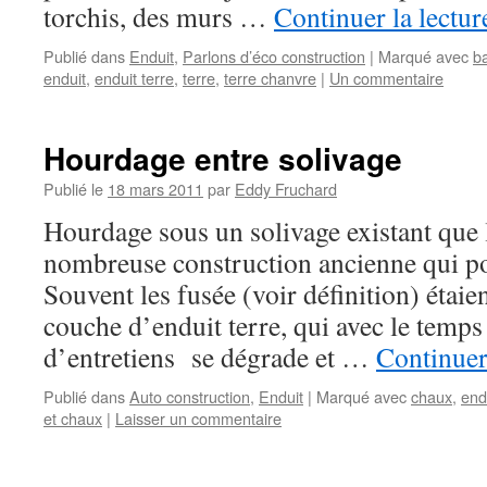
torchis, des murs …
Continuer la lectu
Publié dans
Enduit
,
Parlons d’éco construction
|
Marqué avec
b
enduit
,
enduit terre
,
terre
,
terre chanvre
|
Un commentaire
Hourdage entre solivage
Publié le
18 mars 2011
par
Eddy Fruchard
Hourdage sous un solivage existant que 
nombreuse construction ancienne qui po
Souvent les fusée (voir définition) étaie
couche d’enduit terre, qui avec le temps
d’entretiens se dégrade et …
Continuer
Publié dans
Auto construction
,
Enduit
|
Marqué avec
chaux
,
end
et chaux
|
Laisser un commentaire