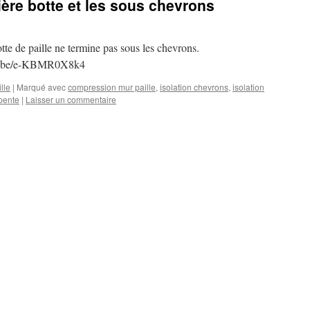
nière botte et les sous chevrons
te de paille ne termine pas sous les chevrons.
utu.be/e-KBMR0X8k4
lle
|
Marqué avec
compression mur paille
,
isolation chevrons
,
isolation
pente
|
Laisser un commentaire