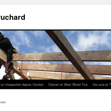
ruchard
’un charpentier depuis l’écoles
Citezen et West Wood Tiny
Qui suis-je ?
ente