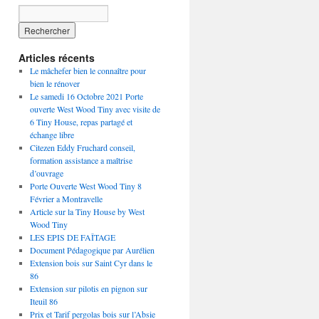
Articles récents
Le mâchefer bien le connaître pour
bien le rénover
Le samedi 16 Octobre 2021 Porte
ouverte West Wood Tiny avec visite de
6 Tiny House, repas partagé et
échange libre
Citezen Eddy Fruchard conseil,
formation assistance a maîtrise
d’ouvrage
Porte Ouverte West Wood Tiny 8
Février a Montravelle
Article sur la Tiny House by West
Wood Tiny
LES EPIS DE FAÎTAGE
Document Pédagogique par Aurélien
Extension bois sur Saint Cyr dans le
86
Extension sur pilotis en pignon sur
Iteuil 86
Prix et Tarif pergolas bois sur l’Absie