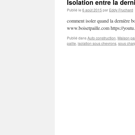
Isolation entre la der
Publié le
6 août 2015
par
Eddy Fruchard
comment isoler quand la dernière bot
www.boisetpaille.com https://yo
Publié dans
Auto construction
,
Maison pai
paille
,
isolation sous chevrons
,
sous char