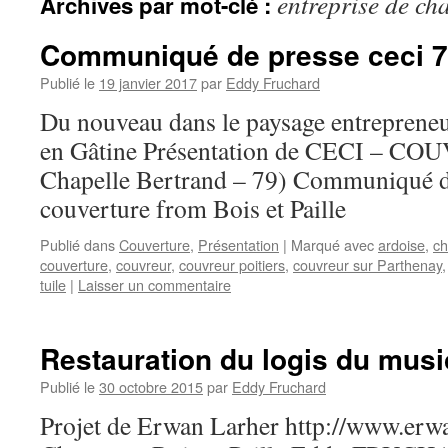
entreprise de ch
Archives par mot-clé :
Communiqué de presse ceci 7
Publié le
19 janvier 2017
par
Eddy Fruchard
Du nouveau dans le paysage entrepreneur
en Gâtine Présentation de CECI – C
Chapelle Bertrand – 79) Communiqué de
couverture from Bois et Paille
Publié dans
Couverture
,
Présentation
|
Marqué avec
ardoise
,
ch
couverture
,
couvreur
,
couvreur poitiers
,
couvreur sur Parthenay
tuile
|
Laisser un commentaire
Restauration du logis du musi
Publié le
30 octobre 2015
par
Eddy Fruchard
Projet de Erwan Larher http://www.erw