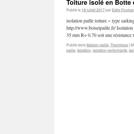
Toiture isolé en Botte 
Publié le
18 juillet 2017
par
Eddy Fruchar
isolation paille toiture « type sarki
http://www.boisetpaille.fr/ Isolati
35 mm R= 0.70 soit une résistance
Publié dans
Maison paille
,
Thermique
|
M
paille
,
Isolation
,
isolation performante
,
iso