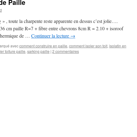
de Paille
d
ng » , toute la charpente reste apparente en dessus c’est jolie….
on 36 cm paille R=7 + fibre entre chevrons 8cm R = 2.10 + isoroof
 thermique de …
Continuer la lecture
→
arqué avec
comment construire en paille
,
comment isoler son toit
,
isolatin en
ler toiture paille
,
sarking paille
|
2 commentaires