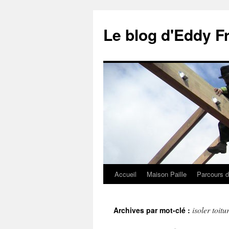
Le blog d'Eddy F
Accueil
Maison Paille
Parcours d
Aller
au
isoler toitu
Archives par mot-clé :
contenu