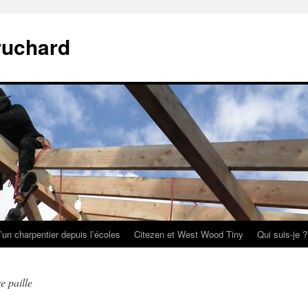
ruchard
’un charpentier depuis l’écoles
Citezen et West Wood Tiny
Qui suis-je ?
re paille