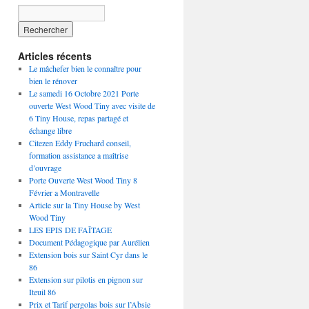
Articles récents
Le mâchefer bien le connaître pour
bien le rénover
Le samedi 16 Octobre 2021 Porte
ouverte West Wood Tiny avec visite de
6 Tiny House, repas partagé et
échange libre
Citezen Eddy Fruchard conseil,
formation assistance a maîtrise
d’ouvrage
Porte Ouverte West Wood Tiny 8
Février a Montravelle
Article sur la Tiny House by West
Wood Tiny
LES EPIS DE FAÎTAGE
Document Pédagogique par Aurélien
Extension bois sur Saint Cyr dans le
86
Extension sur pilotis en pignon sur
Iteuil 86
Prix et Tarif pergolas bois sur l’Absie