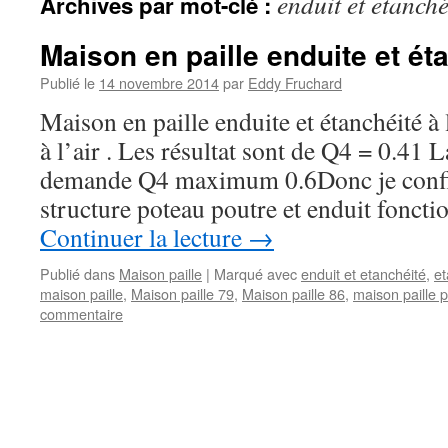
enduit et etanché
Archives par mot-clé :
Maison en paille enduite et éta
Publié le
14 novembre 2014
par
Eddy Fruchard
Maison en paille enduite et étanchéité à l
à l’air . Les résultat sont de Q4 = 0.41
demande Q4 maximum 0.6Donc je confi
structure poteau poutre et enduit fonct
Continuer la lecture
→
Publié dans
Maison paille
|
Marqué avec
enduit et etanchéité
,
et
maison paille
,
Maison paille 79
,
Maison paille 86
,
maison paille 
commentaire