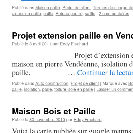
Publié dans
Maison paille
,
Projet de client
,
Termes de charpent
extansion paille
,
paille
,
Poteau poutre
,
saillie
|
2 commentaires
Projet extension paille en Ve
Publié le
8 avril 2011
par
Eddy Fruchard
Projet d’extension en pai
maison en pierre Vendéenne, isolation de
paille. …
Continuer la lectu
Publié dans
Auto construction
,
Projet de client
|
Marqué avec
Bo
paille
,
Isolation
,
paille
,
toiture isolé en paille
|
Laisser un commen
Maison Bois et Paille
Publié le
30 novembre 2010
par
Eddy Fruchard
Voici la carte publiée sur google mapps 