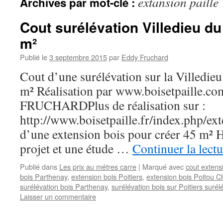
extansion paille
Archives par mot-clé :
Cout surélévation Villedieu du
m²
Publié le
3 septembre 2015
par
Eddy Fruchard
Cout d’une surélévation sur la Villedieu
m² Réalisation par www.boisetpaille.c
FRUCHARDPlus de réalisation sur :
http://www.boisetpaille.fr/index.php/ex
d’une extension bois pour créer 45 m² 
projet et une étude …
Continuer la lect
Publié dans
Les prix au métres carre
|
Marqué avec
cout extens
bois Parthenay
,
extension bois Poitiers
,
extension bois Poitou C
surélévation bois Parthenay
,
surélévation bois sur Poitiers surélé
Laisser un commentaire