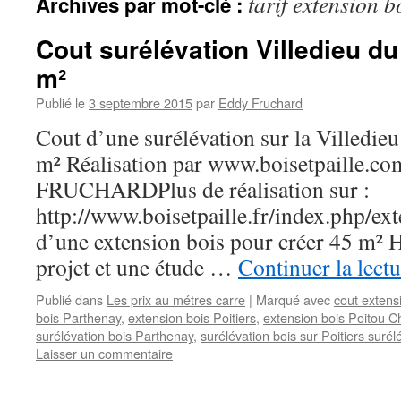
tarif extension b
Archives par mot-clé :
Cout surélévation Villedieu du
m²
Publié le
3 septembre 2015
par
Eddy Fruchard
Cout d’une surélévation sur la Villedieu
m² Réalisation par www.boisetpaille.c
FRUCHARDPlus de réalisation sur :
http://www.boisetpaille.fr/index.php/ex
d’une extension bois pour créer 45 m² 
projet et une étude …
Continuer la lect
Publié dans
Les prix au métres carre
|
Marqué avec
cout extens
bois Parthenay
,
extension bois Poitiers
,
extension bois Poitou C
surélévation bois Parthenay
,
surélévation bois sur Poitiers surélé
Laisser un commentaire