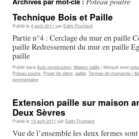
Poteau poutre
Archives par mot-clé :
Technique Bois et Paille
Publié le
4 août 2011
par
Eddy Fruchard
Partie n°4 : Cerclage du mur en paille
paille Redressement du mur en paille Eg
paille
Publié dans
Auto construction
,
Maison paille
|
Marqué avec
exta
Poteau poutre
,
Projet de client
,
saillie
,
Termes de charpente | M
commentaire
Extension paille sur maison a
Deux Sèvres
Publié le
13 avril 2011
par
Eddy Fruchard
Vue de l’ensemble les deux fermes sont