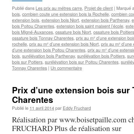
Publié dans
Les prix au métres carre
,
Projet de client
|
Marqué 
bois
,
combien coute une extension bois la Rochelle
,
combien cou
extension bois
,
extension bois Niort
,
extension bois Parthenay
,
e
bois Poitou Charentes
,
extension bois saint maixent l’école
,
exte
bois Migné-Auxances
,
ossature bois Niort
,
ossature bois Poitier
ossature bois Tonnay Charentes
,
prix au m² d’une extension boi
rochelle
,
prix au m² d’une extension bois Niort
,
prix au m² d’une 
d’une extension bois Poitou Charentes
,
prix au m² d’une extensi
bois
,
surélévation bois Parthenay
,
surélévation bois Poitiers
,
sur
bois sur Poitiers
,
surélévation bois sur Poitou Charentes
,
surélév
Tonnay Charentes
|
Un commentaire
Prix d’une extension bois sur
Charentes
Publié le
11 avril 2014
par
Eddy Fruchard
Réalisation par www.boisetpaille.com 
FRUCHARD Plus de réalisation sur