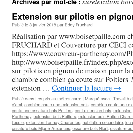
surélévation bois
Archives par mot-clé :
Extension sur pilotis en pignon
Publié le
8 janvier 2018
par
Eddy Fruchard
Réalisation par www.boisetpaille.com 
FRUCHARD et Couverture par CECI co
https://www.couvreur-parthenay.com/Plu
http://www.boisetpaille.fr/index.php/ex
sur pilotis en pignon de maison pour la
chambre combien ça coute sur Poitiers 
extension …
Continuer la lecture
→
Publié dans
Les prix au métres carre
|
Marqué avec
. Travail à 
d'ami
,
combien coute une extension bois
,
combien coute une ext
coute une ossature bois Poitiers
,
cout extension bois
,
extension
Parthenay
,
extension bois Poitiers
,
extension bois Poitou Chare
l’école
,
extension Tonnay Charentes
,
habitation secondaire
,
loca
ossature bois Migné-Auxances
,
ossature bois Niort
,
ossature boi