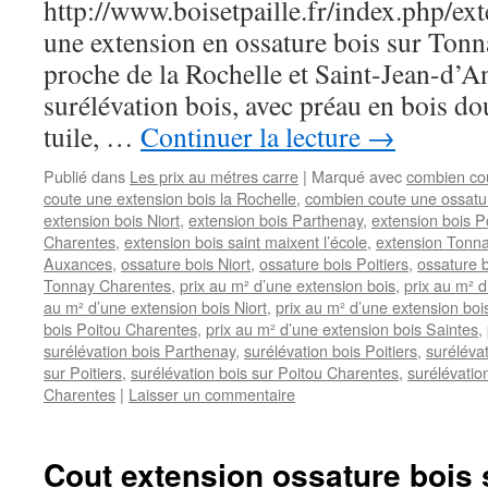
http://www.boisetpaille.fr/index.php/e
une extension en ossature bois sur To
proche de la Rochelle et Saint-Jean-d’A
surélévation bois, avec préau en bois do
tuile, …
Continuer la lecture
→
Publié dans
Les prix au métres carre
|
Marqué avec
combien cou
coute une extension bois la Rochelle
,
combien coute une ossatur
extension bois Niort
,
extension bois Parthenay
,
extension bois Po
Charentes
,
extension bois saint maixent l’école
,
extension Tonn
Auxances
,
ossature bois Niort
,
ossature bois Poitiers
,
ossature 
Tonnay Charentes
,
prix au m² d’une extension bois
,
prix au m² d
au m² d’une extension bois Niort
,
prix au m² d’une extension bois
bois Poitou Charentes
,
prix au m² d’une extension bois Saintes
,
surélévation bois Parthenay
,
surélévation bois Poitiers
,
surélévat
sur Poitiers
,
surélévation bois sur Poitou Charentes
,
surélévation
Charentes
|
Laisser un commentaire
Cout extension ossature bois 