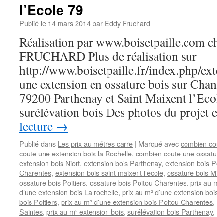
l’Ecole 79
Publié le
14 mars 2014
par
Eddy Fruchard
Réalisation par www.boisetpaille.com 
FRUCHARD Plus de réalisation sur
http://www.boisetpaille.fr/index.php/e
une extension en ossature bois sur Cha
79200 Parthenay et Saint Maixent l’Eco
surélévation bois Des photos du projet
lecture
→
Publié dans
Les prix au métres carre
|
Marqué avec
combien cou
coute une extension bois la Rochelle
,
combien coute une ossatur
extension bois Niort
,
extension bois Parthenay
,
extension bois Po
Charentes
,
extension bois saint maixent l’école
,
ossature bois 
ossature bois Poitiers
,
ossature bois Poitou Charentes
,
prix au 
d’une extension bois La rochelle
,
prix au m² d’une extension bois
bois Poitiers
,
prix au m² d’une extension bois Poitou Charentes
,
Saintes
,
prix au m² extension bois
,
surélévation bois Parthenay
,