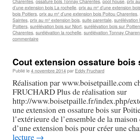
Charentes
,
ossature bois Tonnay Charentes
,
pool house
,
prix a
d’une extension bois La rochelle
,
prix au m² d’une extension bois
bois Poitiers
,
prix au m² d’une extension bois Poitou Charentes
,
Saintes
,
prix au m² extension bois
,
suite parentale
,
surélévation
Poitiers
,
surélévation bois sur Niort
,
surélévation bois sur Poitier
Charentes
,
surélévation la rochelle
,
surélévation Tonnay Charen
commentaire
Cout extension ossature bois 
Publié le
4 novembre 2014
par
Eddy Fruchard
Réalisation par www.boisetpaille.com 
FRUCHARD Plus de réalisation sur
http://www.boisetpaille.fr/index.php/e
une extension en ossature bois sur Poitie
l’extérieure de l’ensemble de la maison 
d’une extension bois pour créer une c
lecture
→