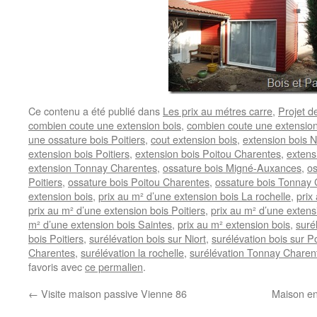
Ce contenu a été publié dans
Les prix au métres carre
,
Projet de
combien coute une extension bois
,
combien coute une extension
une ossature bois Poitiers
,
cout extension bois
,
extension bois N
extension bois Poitiers
,
extension bois Poitou Charentes
,
extens
extension Tonnay Charentes
,
ossature bois Migné-Auxances
,
os
Poitiers
,
ossature bois Poitou Charentes
,
ossature bois Tonnay
extension bois
,
prix au m² d’une extension bois La rochelle
,
prix
prix au m² d’une extension bois Poitiers
,
prix au m² d’une extens
m² d’une extension bois Saintes
,
prix au m² extension bois
,
suré
bois Poitiers
,
surélévation bois sur Niort
,
surélévation bois sur Po
Charentes
,
surélévation la rochelle
,
surélévation Tonnay Charen
favoris avec
ce permalien
.
←
Visite maison passive Vienne 86
Maison en 