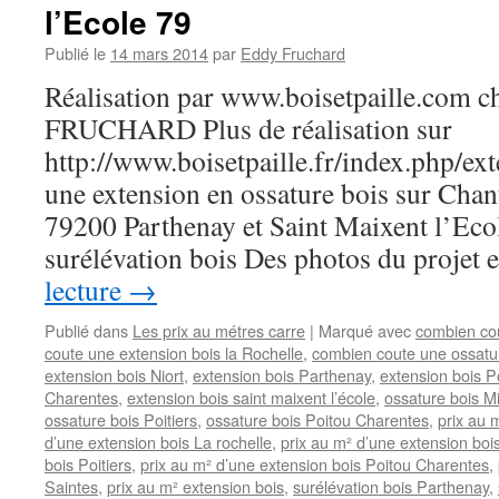
l’Ecole 79
Publié le
14 mars 2014
par
Eddy Fruchard
Réalisation par www.boisetpaille.com 
FRUCHARD Plus de réalisation sur
http://www.boisetpaille.fr/index.php/e
une extension en ossature bois sur Cha
79200 Parthenay et Saint Maixent l’Eco
surélévation bois Des photos du projet
lecture
→
Publié dans
Les prix au métres carre
|
Marqué avec
combien cou
coute une extension bois la Rochelle
,
combien coute une ossatur
extension bois Niort
,
extension bois Parthenay
,
extension bois Po
Charentes
,
extension bois saint maixent l’école
,
ossature bois 
ossature bois Poitiers
,
ossature bois Poitou Charentes
,
prix au 
d’une extension bois La rochelle
,
prix au m² d’une extension bois
bois Poitiers
,
prix au m² d’une extension bois Poitou Charentes
,
Saintes
,
prix au m² extension bois
,
surélévation bois Parthenay
,