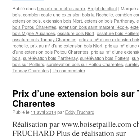
Publié dans
Les prix au métres carre
,
Projet de client
|
Marqué 
bois
,
combien coute une extension bois la Rochelle
,
combien cou
extension bois
,
extension bois Niort
,
extension bois Parthenay
,
e
bois Poitou Charentes
,
extension bois saint maixent l’école
,
exte
bois Migné-Auxances
,
ossature bois Niort
,
ossature bois Poitier
ossature bois Tonnay Charentes
,
prix au m² d’une extension boi
rochelle
,
prix au m² d’une extension bois Niort
,
prix au m² d’une 
d’une extension bois Poitou Charentes
,
prix au m² d’une extensi
bois
,
surélévation bois Parthenay
,
surélévation bois Poitiers
,
sur
bois sur Poitiers
,
surélévation bois sur Poitou Charentes
,
surélév
Tonnay Charentes
|
Un commentaire
Prix d’une extension bois sur
Charentes
Publié le
11 avril 2014
par
Eddy Fruchard
Réalisation par www.boisetpaille.com 
FRUCHARD Plus de réalisation sur