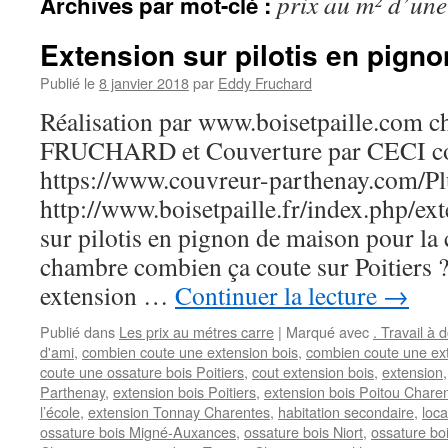
prix au m² d’une
Archives par mot-clé :
Extension sur pilotis en pignon
Publié le
8 janvier 2018
par
Eddy Fruchard
Réalisation par www.boisetpaille.com 
FRUCHARD et Couverture par CECI co
https://www.couvreur-parthenay.com/Plu
http://www.boisetpaille.fr/index.php/ex
sur pilotis en pignon de maison pour la
chambre combien ça coute sur Poitiers 
extension …
Continuer la lecture
→
Publié dans
Les prix au métres carre
|
Marqué avec
. Travail à 
d'ami
,
combien coute une extension bois
,
combien coute une ext
coute une ossature bois Poitiers
,
cout extension bois
,
extension
Parthenay
,
extension bois Poitiers
,
extension bois Poitou Chare
l’école
,
extension Tonnay Charentes
,
habitation secondaire
,
loca
ossature bois Migné-Auxances
,
ossature bois Niort
,
ossature boi