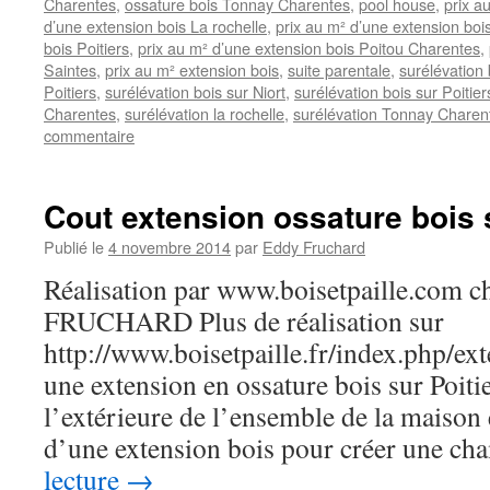
Charentes
,
ossature bois Tonnay Charentes
,
pool house
,
prix a
d’une extension bois La rochelle
,
prix au m² d’une extension bois
bois Poitiers
,
prix au m² d’une extension bois Poitou Charentes
,
Saintes
,
prix au m² extension bois
,
suite parentale
,
surélévation
Poitiers
,
surélévation bois sur Niort
,
surélévation bois sur Poitier
Charentes
,
surélévation la rochelle
,
surélévation Tonnay Charen
commentaire
Cout extension ossature bois 
Publié le
4 novembre 2014
par
Eddy Fruchard
Réalisation par www.boisetpaille.com 
FRUCHARD Plus de réalisation sur
http://www.boisetpaille.fr/index.php/e
une extension en ossature bois sur Poitie
l’extérieure de l’ensemble de la maison 
d’une extension bois pour créer une c
lecture
→