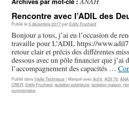
ANAH
Archives par mot-clé :
Rencontre avec l’ADIL des De
Publié le
5 décembre 2017
par
Eddy Fruchard
Bonjour a tous, j’ai eu l’occasion de re
travaille pour L’ADIL https://www.adil79
retour clair et précis des différentes mis
dessous avec un pôle financier que j’ai 
l’accompagnement des capacités …
Con
Publié dans
Vielle Technique
|
Marqué avec
Act'e
,
ADil 79
,
ANA
CRER
,
Eddy Fruchard
,
isolation extérieure
,
isolation maison
,
ré
commentaire