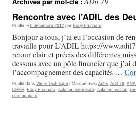
ADil 79
Archives par mot-clé :
Rencontre avec l’ADIL des De
Publié le
5 décembre 2017
par
Eddy Fruchard
Bonjour a tous, j’ai eu l’occasion de re
travaille pour L’ADIL https://www.adil79
retour clair et précis des différentes mis
dessous avec un pôle financier que j’ai 
l’accompagnement des capacités …
Con
Publié dans
Vielle Technique
|
Marqué avec
Act'e
,
ADil 79
,
ANA
CRER
,
Eddy Fruchard
,
isolation extérieure
,
isolation maison
,
ré
commentaire