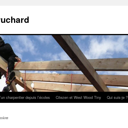
ruchard
’un charpentier depuis l’écoles
Citezen et West Wood Tiny
Qui suis-je ?
nsion