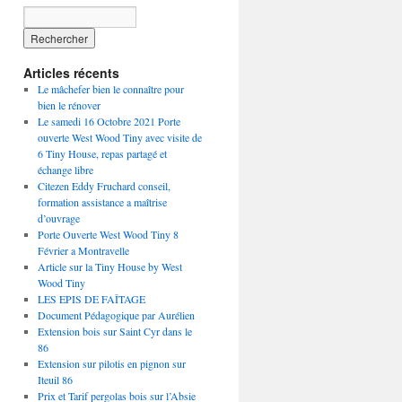
Articles récents
Le mâchefer bien le connaître pour
bien le rénover
Le samedi 16 Octobre 2021 Porte
ouverte West Wood Tiny avec visite de
6 Tiny House, repas partagé et
échange libre
Citezen Eddy Fruchard conseil,
formation assistance a maîtrise
d’ouvrage
Porte Ouverte West Wood Tiny 8
Février a Montravelle
Article sur la Tiny House by West
Wood Tiny
LES EPIS DE FAÎTAGE
Document Pédagogique par Aurélien
Extension bois sur Saint Cyr dans le
86
Extension sur pilotis en pignon sur
Iteuil 86
Prix et Tarif pergolas bois sur l’Absie