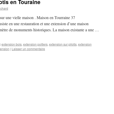
otis en Touraine
uchard
 sur une vielle maison . Maison en Tourraine 37
iste en une restauration et une extension d’une maison
rimètre de monuments historiques. La maison existante a une …
c
extension bois
,
extension poitiers
,
extension sur pilotis
,
extension
xtension
|
Laisser un commentaire