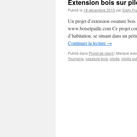
Extension bois sur pil
Publié le
18 décembre 2015
par
Eddy Fr
Un projet d’extension ossature bois
www.boisetpaille.com Ce projet cons
d’habitation, se situant dans un pé
Continuer la lecture
→
Publié dans
Projet de client
|
Marqué ave
Tourraine
,
ossature bois
,
pilotis
,
pilotis e