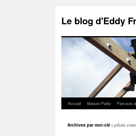
Le blog d'Eddy F
Accueil
Maison Paille
Parcours d
Aller
au
pilotis exte
Archives par mot-clé :
contenu