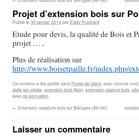
Projet d’extension bois sur Po
Publié le
30 janvier 2014
par
Eddy Fruchard
Etude pour devis, la qualité de Bois et Pa
projet …..
Plus de réalisation sur
http://www.boisetpaille.fr/index.php/ex
Ce contenu a été publié dans
Projet de client
, avec comme mot(
dalle sur pilotis
,
extension bois Niort
,
extension ossture bois
,
pilo
avec
ce permalien
.
←
Extension ossature bois sur Béruges (86190)
Isolati
Laisser un commentaire