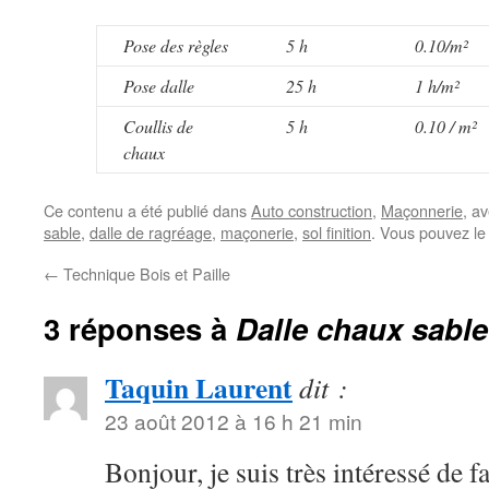
Pose des règles
5 h
0.10/m²
Pose dalle
25 h
1 h/m²
Coullis de
5 h
0.10 / m²
chaux
Ce contenu a été publié dans
Auto construction
,
Maçonnerie
, a
sable
,
dalle de ragréage
,
maçonerie
,
sol finition
. Vous pouvez le
←
Technique Bois et Paille
3 réponses à
Dalle chaux sable
Taquin Laurent
dit :
23 août 2012 à 16 h 21 min
Bonjour, je suis très intéressé de 